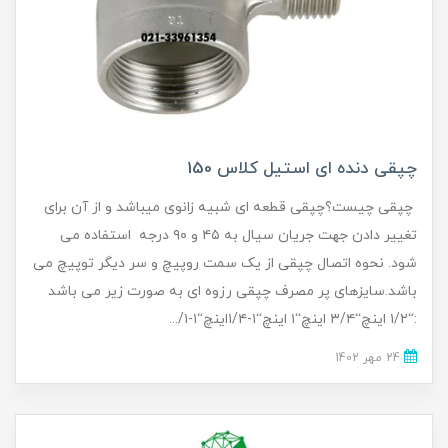
چپقی دنده ای استیل کلاس 150
چپقی چیست؟چپقی قطعه ای شبیه زانوی میباشد و از آن برای
تغییر دادن جهت جریان سیال به ۴۵ و ۹۰ درجه استفاده می
شود. نحوه اتصال چپقی از یک سمت روپیچ و سر دیگر توپیچ می
باشد.سایزهای پر مصرف چپقی رزوه ای به صورت زیر می باشد
:“۱/۲ اینچ“۳/۴ اینچ“۱ اینچ“۱-۱/۴اینچ“۱-۱/...
24 مهر 1402