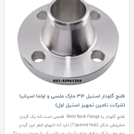
فلنج گلودار استیل 316 مارک ملسی و اولما اسپانیا
(شرکت تامین تجهیز استیل اول)
فلنج گلودار یا Weld Neck Flange فلنجی است که یک گردن
مخروطی شکل (Tapered Hub) دارد که انتهای قطر این گردن
مخروطی شکل با قطر لوله یکسان میباشد یکی از مهمترین ویژگی