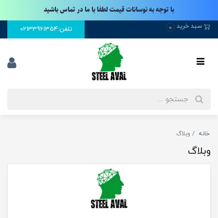
با توجه به نوسانات قیمت لطفا با ما در تماس باشید
سبد خرید
0
تلفن:02133961354
خانه
وبلاگ
وبلاگ