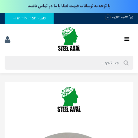
با توجه به نوسانات قیمت لطفا با ما در تماس باشید
سبد خرید
0
تلفن:02133961354