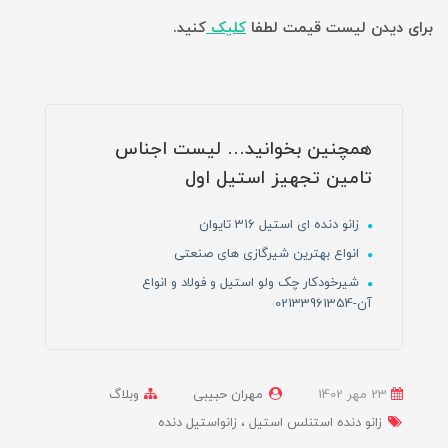
برای دیدن لیست قیمت لطفا
کلیک
کنید.
همچنین بخوانید… لیست اجناس
تامین تجهیز استیل اول
زانو دنده ای استیل 316 تایوان
انواع بهترین شیرگازی های صنعتی
شیرخودکار چک ولو استیل و فولاد و انواع
آن-02133961354
23 مهر 1402
مهران حبیبی
وبلاگ
زانو دنده استنلس استیل
زانواستیل دنده