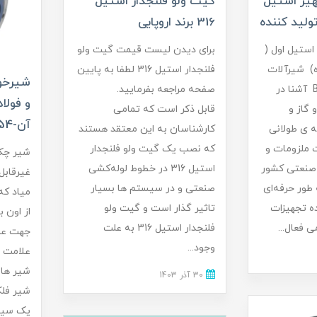
یز استیل
گیت ولو فلنجدار استیل
تولید کننده
316 برند اروپایی
ستیل اول (
برای دیدن لیست قیمت گیت ولو
ه) شیرآلات
فلنجدار استیل 316 لطفا به پایین
شیرخود
صنعتی BALL VALVE آشنا در
صفحه مراجعه بفرمایید.
و فولاد
 گاز و
قابل ذکر است که تمامی
آن-02133961354
 ی طولانی
کارشناسان به این معتقد هستند
ت ملزومات و
که نصب یک گیت ولو فلنجدار
شیر چک
 صنعتی کشور
استیل 316 در خطوط لوله‌کشی
غیرقاب
 طور حرفه‌ای
صنعتی و در سیستم ها بسیار
میاد که
ده تجهیزات
تاثیر گذار است و گیت ولو
از اون 
 فعال...
فلنجدار استیل 316 به علت
جهت عبو
وجود...
علامت 
شیر ها 
30 آذر 1403
شیر فلک
یک سیس