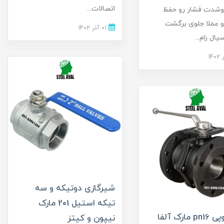
اتصالات...
وشدت فشار رو حفظ
 عملا جلوی برگشت
01 آذر 1402
ال رام...
شیرگازی دوتیکه و سه
تیکه استیل 201 مارک
مارک آلفا
نیپون و کیتز