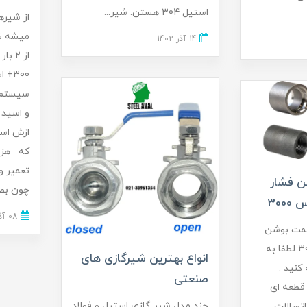
استیل 304 هستن. شیر...
از شیره
میشه تو
14 آذر 1402
300+
سیستم ه
و اسید 
ازش است
که هزی
تعمیر و
ن فشار
چون بصر
300
08 آذر 1402
یمت بوشن
فشار قوی کلاس 3000 لطفا به
انواع بهترین شیرگازی های
عه کنید .
صنعتی
ه ای
چند مدل شیر گازی استیل و فولاد
اتصالات