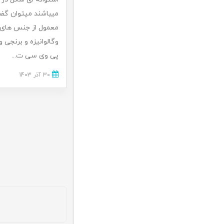
میباشند میتوان گف
معمول از جنس های 
وگالوانیزه و برنجی 
پی وی سی ت...
30 آذر 1403