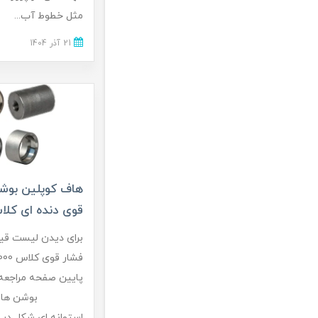
مثل خطوط آب...
21 آذر 1404
هاف کوپلین بوش
قوی دنده ای کلاس 0
برای دیدن لیست ق
پایین صفحه مراج
بوشن ها قطع
استوانه ای شکل در 