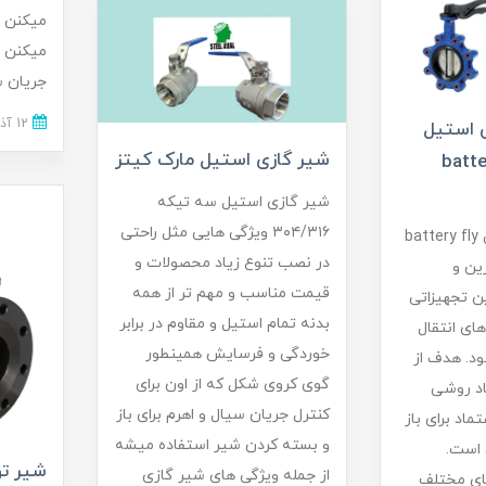
میکنن 
میکنن و
جریان سی
12 آذر 1402
ی استیل
شیر گازی استیل مارک کیتز
battery fl
شیر گازی استیل سه تیکه
۳۰۴/۳۱۶ ویژگی هایی مثل راحتی
شیر پروانه‌ای اهرمی battery fly
در نصب تنوع زیاد محصولات و
ترین و
قیمت مناسب و مهم تر از همه
ن تجهیزاتی
بدنه تمام استیل و مقاوم در برابر
ای انتقال
خوردگی و فرسایش همینطور
د. هدف از
گوی کروی شکل که از اون برای
اد روشی
کنترل جریان سیال و اهرم برای باز
تماد برای باز
و بسته کردن شیر استفاده میشه
 است.
شیر توپی pn16 
از جمله ویژگی های شیر گازی
های مختلف