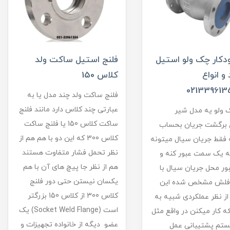
کار چک ولو استیل
فلنج استیل ساکت ولد
 و انواع
کلاس 150
فلنج ساکت ولد چند مدل یا به
عبارتی چند کلاس دارد مانند فلنج
 ولو یه مدل شیر
ساکت کلاس 150 یا فلنج ساکت
ل برگشت جریان بحساب
کلاس 300 که این دو با هم هم از
 فقط جریان سیال میتونه
نظر تحمل فشار متفاوت هستند
به یک سمت عبور کنه و
هم از نظر جا پیچ های آن با هم
ر محل جریان سیال با
یکسان نیستن حتی دور فلنج
فلش مشخص شده این
کلاس 300 از کلاس 150 بزرگتر
از نظر عملکردی شبیه به
است (Socket Weld Flange) یک
ه کار میکنن در واقع مثل
عضو دیگه از خانواده تجهیزات و
تم پشتیبانی عمل