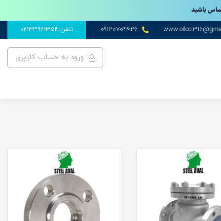
تماس باشید
www.oilco.316@gma
09120704626
تلفن:02133961354
ورود به حساب کاربری