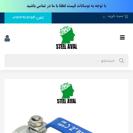
با توجه به نوسانات قیمت لطفا با ما در تماس باشید
سبد خرید
0
تلفن:02133961354