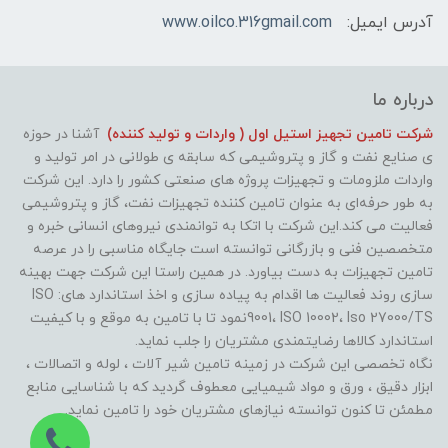
آدرس ایمیل:
www.oilco.316gmail.com
درباره ما
شرکت تامین تجهیز استیل اول ( واردات و تولید کننده)
آشنا در حوزه
ی صنایع نفت و گاز و پتروشیمی که سابقه ی طولانی در امر تولید و
واردات ملزومات و تجهیزات پروژه های صنعتی کشور را دارد. این شرکت
به طور حرفه‌ای به عنوان تامین کننده تجهیزات نفت، گاز و پتروشیمی
فعالیت می کند.این شرکت با اتکا به توانمندی نیروهای انسانی خبره و
متخصصین فنی و بازرگانی توانسته است جایگاه مناسبی را در عرصه
تامین تجهیزات به دست بیاورد. در همین راستا این شرکت جهت بهینه
سازی روند فعالیت ها اقدام به پیاده سازی و اخذ استاندارد های: ISO
9001، ISO 10002، Iso 27000/TSنمود تا با تامین به موقع و با کیفیت
استاندارد کالاها رضایتمندی مشتریان را جلب نماید.
نگاه تخصصی این شرکت در زمینه تامین شیر آلات ، لوله و اتصالات ،
ابزار دقیق ، ورق و مواد شیمیایی معطوف گردید که با شناسایی منابع
مطمئن تا کنون توانسته نیازهای مشتریان خود را تامین نماید.