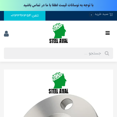
با توجه به نوسانات قیمت لطفا با ما در تماس باشید
سبد خرید
0
تلفن:02133961354