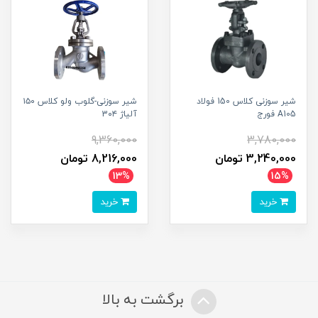
شیر سوزنی کلاس 150 فولاد
شیر سوزنی-گلوب ولو کلاس ۱۵۰
A105 فورج
آلیاژ 3۰۴
9,360,000
3,780,000
3,240,000 تومان
8,216,000 تومان
13%
15%
خرید
خرید
برگشت به بالا