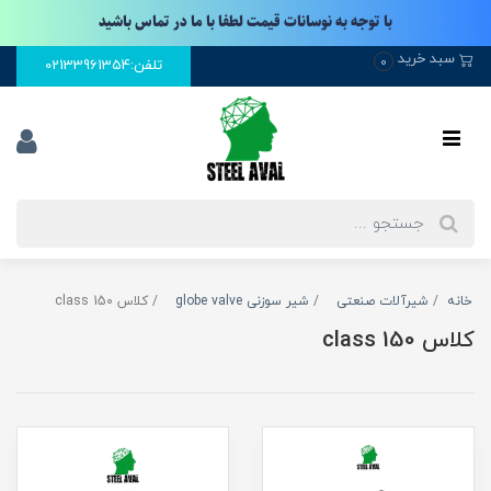
با توجه به نوسانات قیمت لطفا با ما در تماس باشید
سبد خرید
0
تلفن:02133961354
خانه
شیرآلات صنعتی
شیر سوزنی globe valve
کلاس 150 class
کلاس 150 class