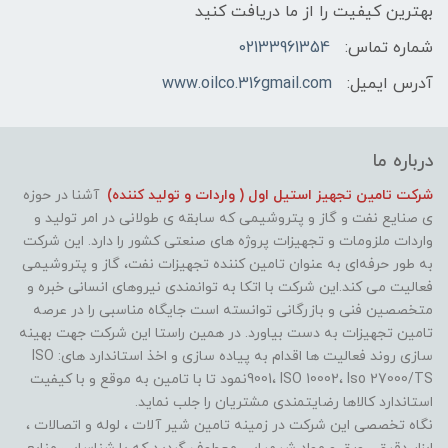
بهترین کیفیت را از ما دریافت کنید
شماره تماس:
02133961354
آدرس ایمیل:
www.oilco.316gmail.com
درباره ما
شرکت تامین تجهیز استیل اول ( واردات و تولید کننده)
آشنا در حوزه
ی صنایع نفت و گاز و پتروشیمی که سابقه ی طولانی در امر تولید و
واردات ملزومات و تجهیزات پروژه های صنعتی کشور را دارد. این شرکت
به طور حرفه‌ای به عنوان تامین کننده تجهیزات نفت، گاز و پتروشیمی
فعالیت می کند.این شرکت با اتکا به توانمندی نیروهای انسانی خبره و
متخصصین فنی و بازرگانی توانسته است جایگاه مناسبی را در عرصه
تامین تجهیزات به دست بیاورد. در همین راستا این شرکت جهت بهینه
سازی روند فعالیت ها اقدام به پیاده سازی و اخذ استاندارد های: ISO
9001، ISO 10002، Iso 27000/TSنمود تا با تامین به موقع و با کیفیت
استاندارد کالاها رضایتمندی مشتریان را جلب نماید.
نگاه تخصصی این شرکت در زمینه تامین شیر آلات ، لوله و اتصالات ،