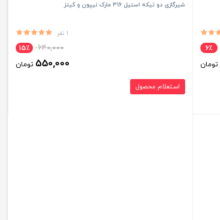
شیرگازی دو تیکه استیل 316 مارک نیپون و کیتز
1 نفر
640,000
15٪
6٪
550,000
تومان
تومان
استعلام محصول