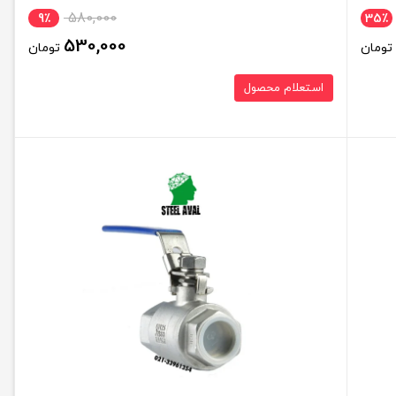
580,000
9٪
35٪
530,000
تومان
تومان
استعلام محصول