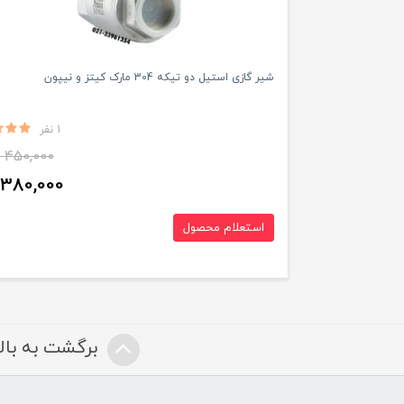
شیر گازی استیل دو تیکه 304 مارک کیتز و نیپون
1 نفر
450,000
380,000
استعلام محصول
برگشت به بالا