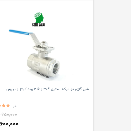
شیر گازی دو تیکه استیل 304 و 316 برند کیتز و نیپون
1 نفر
650,000
600,000