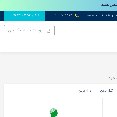
تماس باشید
www.oilco.316@gma
09120704626
تلفن:02133961354
ورود به حساب کاربری
گران‌ترین
ارزان‌ترین