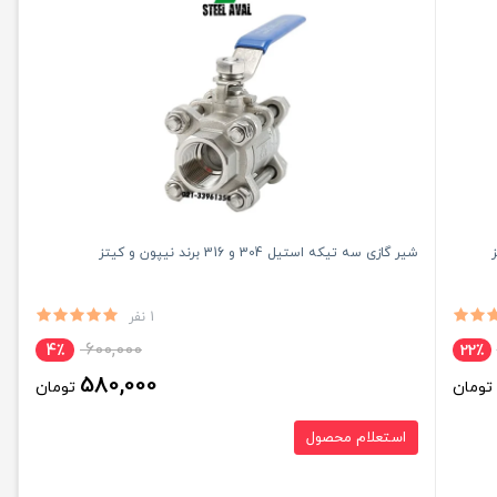
شیر گازی سه تیکه استیل 304 و 316 برند نیپون و کیتز
1 نفر
600,000
4٪
22٪
580,000
تومان
تومان
استعلام محصول