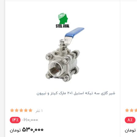
شیر گازی سه تیکه استیل 201 مارک کیتز و نیپون
1 نفر
610,000
14٪
8٪
530,000
تومان
تومان