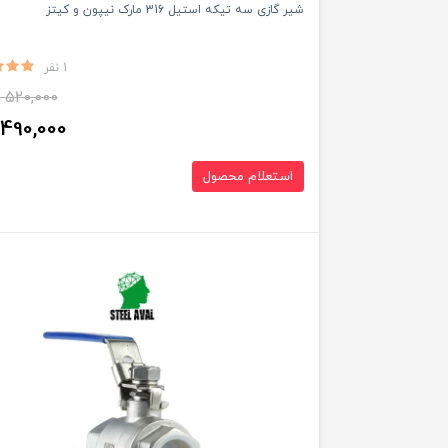
شیر گازی سه تیکه استیل 316 مارک نیپون و کیتز
1 نفر
520,000
490,000
استعلام محصول