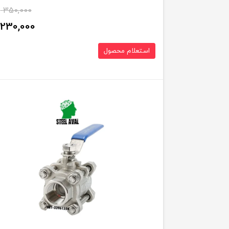
350,000
230,000
استعلام محصول