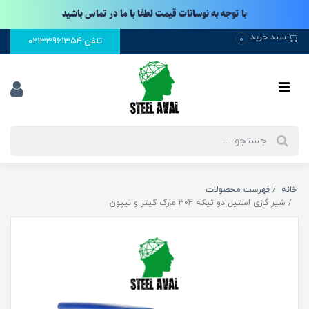
با توجه به نوسانات قیمت لطفا با ما در تماس باشید
سبد خرید
0
تلفن:02133961354
خانه
فهرست محصولات
شیر گازی استیل دو تیکه 304 مارک کیتز و نیپون