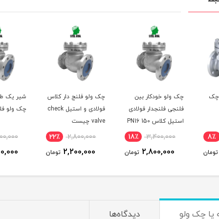
 چک
چک ولو خودکار بین
چک ولو فلنج دار کلاس
شیر یک طرف
فلنجی فلنجدار فولادی
فولادی و استیل check
چک ولو فلن
استیل کلاس 150 PN16
valve چیست
برند اروپایی
00,000
22٪
2,800,000
18٪
3,400,000
8٪
0,000
2,200,000
2,800,000
تومان
تومان
تومان
یا چک ولو
دیدگاه‌ها