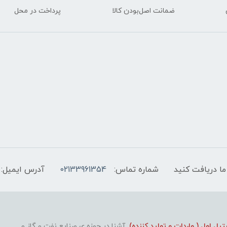
ضمانت اصل‌بودن کالا
پرداخت در محل
ما دریافت کنید
شماره تماس:
02133961354
آدرس ایمیل:
ل اول ( واردات و تولید کننده)
آشنا در حوزه ی صنایع نفت و گاز و