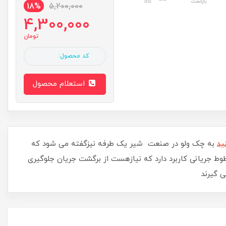
بازگشت
کالا
18%
5,200,000
4,300,000
تومان
کد محصول:
استعلام محصول
ید
به چک ولو در صنعت شیر یک طرفه نیزگفته می شود که
وط جریانی کاربرد دارد که نیازهست از برگشت جریان جلوگیری
ی گیرند