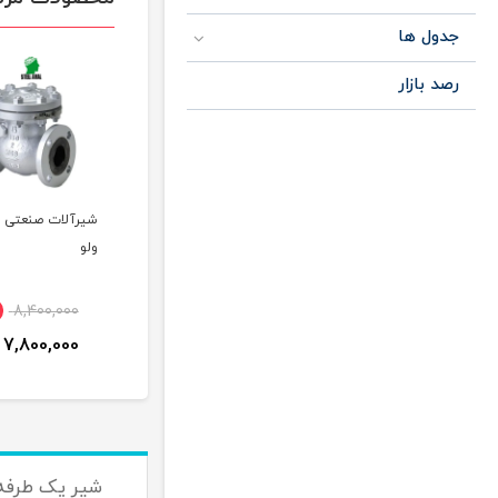
جدول ها
رصد بازار
شیرآلات صنعتی چک
شیرآلات صنعتی
ولو استیل
ولو
8,400,000
19٪
3,300,000
7,800,000
2,700,000
تومان
شیر یک طرفه 