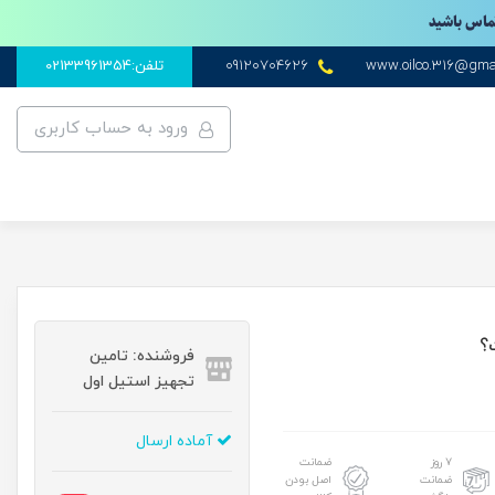
تماس باشید
www.oilco.316@gma
09120704626
تلفن:02133961354
ورود به حساب کاربری
؟
فروشنده: تامین
تجهیز استیل اول
آماده ارسال
۷ روز
ضمانت
ضمانت
اصل بودن