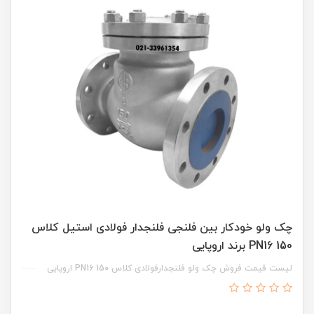
چک ولو خودکار بین فلنجی فلنجدار فولادی استیل کلاس
150 PN16 برند اروپایی
لیست قیمت فروش چک ولو فلنجدارفولادی کلاس 150 PN16 اروپایی