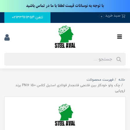
با توجه به نوسانات قیمت لطفا با ما در تماس باشید
سبد خرید
0
تلفن:02133961354
خانه
فهرست محصولات
چک ولو خودکار بین فلنجی فلنجدار فولادی استیل کلاس 150 PN16 برند
اروپایی