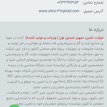
شماره تماس:
02133961354
آدرس ایمیل:
www.oilco.316gmail.com
درباره ما
شرکت تامین تجهیز استیل اول ( واردات و تولید کننده)
آشنا در حوزه
ی صنایع نفت و گاز و پتروشیمی که سابقه ی طولانی در امر تولید و
واردات ملزومات و تجهیزات پروژه های صنعتی کشور را دارد. این شرکت
به طور حرفه‌ای به عنوان تامین کننده تجهیزات نفت، گاز و پتروشیمی
فعالیت می کند.این شرکت با اتکا به توانمندی نیروهای انسانی خبره و
متخصصین فنی و بازرگانی توانسته است جایگاه مناسبی را در عرصه
تامین تجهیزات به دست بیاورد. در همین راستا این شرکت جهت بهینه
سازی روند فعالیت ها اقدام به پیاده سازی و اخذ استاندارد های: ISO
9001، ISO 10002، Iso 27000/TSنمود تا با تامین به موقع و با کیفیت
استاندارد کالاها رضایتمندی مشتریان را جلب نماید.
نگاه تخصصی این شرکت در زمینه تامین شیر آلات ، لوله و اتصالات ،
ابزار دقیق ، ورق و مواد شیمیایی معطوف گردید که با شناسایی منابع
مطمئن تا کنون توانسته نیازهای مشتریان خود را تامین نماید.