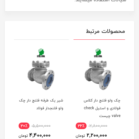
سیالات استفاده مینمایند.
محصولات مرتبط
جی
چک ولو فلنج دار کلاس
شیر یک طرفه فلنج دار چک
چک و
فولادی و استیل check
ولو فلنجدار فولاد
فلنج
valve چیست
دنده
20٪
5,500,000
22٪
2,800,000
1
4,400,000
2,200,000
مان
تومان
تومان