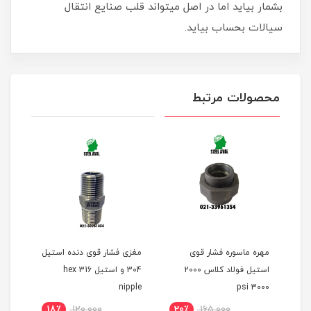
بشمار بیاید اما در اصل میتواند قلب صنایع انتقال
سیالات بحساب بیاید.
محصولات مرتبط
مهره ماسوره فشار قوی
مغزی فشار قوی دنده استیل
بوشن
اس ۲۰۰۰
استیل فولاد کلاس 2000
304 و استیل 316 hex
گالو
3000 psi
nipple
بوش
18٪
120,000
20٪
165,000
2