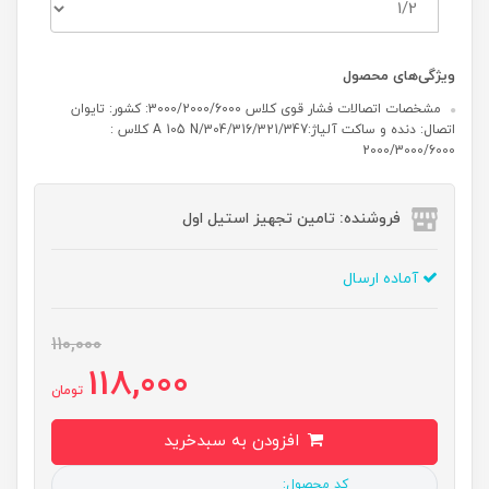
ویژگی‌های محصول
مشخصات اتصالات فشار قوی کلاس 3000/2000/6000: کشور: تایوان
اتصال: دنده و ساکت آلیاژ:304/316/321/347/A 105 N کلاس :
2000/3000/6000
فروشنده: تامین تجهیز استیل اول
آماده ارسال
110,000
118,000
تومان
افزودن به سبدخرید
کد محصول: