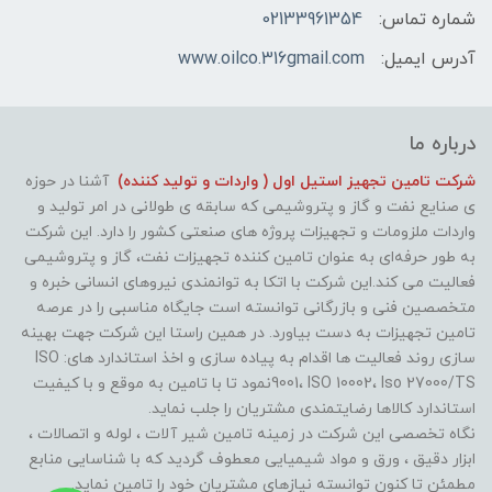
شماره تماس:
02133961354
آدرس ایمیل:
www.oilco.316gmail.com
درباره ما
شرکت تامین تجهیز استیل اول ( واردات و تولید کننده)
آشنا در حوزه
ی صنایع نفت و گاز و پتروشیمی که سابقه ی طولانی در امر تولید و
واردات ملزومات و تجهیزات پروژه های صنعتی کشور را دارد. این شرکت
به طور حرفه‌ای به عنوان تامین کننده تجهیزات نفت، گاز و پتروشیمی
فعالیت می کند.این شرکت با اتکا به توانمندی نیروهای انسانی خبره و
متخصصین فنی و بازرگانی توانسته است جایگاه مناسبی را در عرصه
تامین تجهیزات به دست بیاورد. در همین راستا این شرکت جهت بهینه
سازی روند فعالیت ها اقدام به پیاده سازی و اخذ استاندارد های: ISO
9001، ISO 10002، Iso 27000/TSنمود تا با تامین به موقع و با کیفیت
استاندارد کالاها رضایتمندی مشتریان را جلب نماید.
نگاه تخصصی این شرکت در زمینه تامین شیر آلات ، لوله و اتصالات ،
ابزار دقیق ، ورق و مواد شیمیایی معطوف گردید که با شناسایی منابع
مطمئن تا کنون توانسته نیازهای مشتریان خود را تامین نماید.