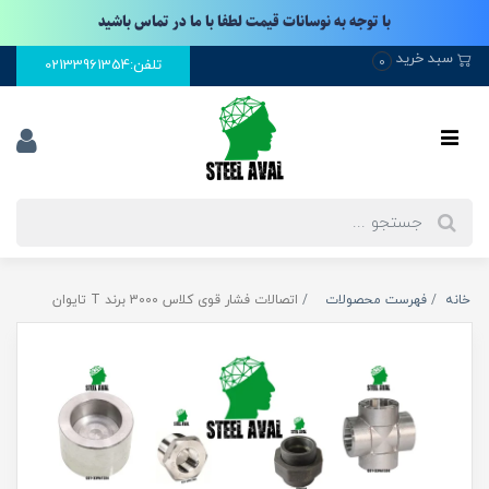
با توجه به نوسانات قیمت لطفا با ما در تماس باشید
سبد خرید
0
تلفن:02133961354
خانه
فهرست محصولات
اتصالات فشار قوی کلاس 3000 برند T تایوان