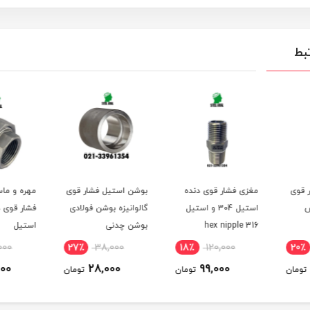
بط
 قوی
مغزی فشار قوی دنده
بوشن استیل فشار قوی
مهره و ماس
استیل 304 و استیل
گالوانیزه بوشن فولادی
فشار قوی د
316 hex nipple
بوشن چدنی
استیل
,000
27٪
38,000
18٪
120,000
20٪
000
28,000
99,000
تومان
تومان
تومان