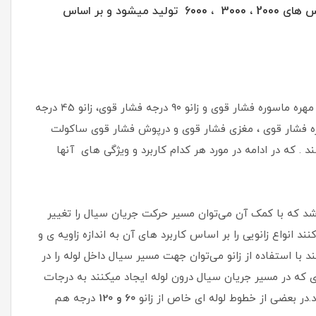
و مختصر به آن (THD) میگویند که در بازار و صنعت شناخته شده میباشد و در کلاس های 2000 ، 3000 ، 6000 تولید میشود و بر اساس
اتصالاتی مثل زانو فشار قوی ،سه راهی فشار قوی ، تبدیل فشار قوی ،بوشن فشار قوی و مهره ماسوره فشار قوی و زانو ۹۰ درجه فشار قوی، زانو 45 درجه
وره فشار قوی ، مغزی فشار قوی و درپوش فشار قوی ساکولت
. که در ادامه در مورد هر کدام کاربرد و ویژگی های آنها
شد که با کمک آن می‌توان مسیر حرکت جریان سیال را تغییر
د انواع زانویی را بر اساس کاربرد های آن به اندازه زاویه ی و
ا استفاده از زانو می‌توان جهت مسیر سیال داخل لوله را در
ر اساس تغییری که در مسیر جریان سیال درون لوله ایجاد میکنند به درجات
د.در بعضی از خطوط لوله ای خاص از زانو
0 و 120
6
درجه هم