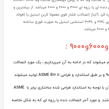
موجود و در دسترس میباشد یک نوع اتصالات دنده یا رزوه ای و یک نوع اتصالات جوشی یا ساکت ولد که با روش جوشکاری ساکت ولد Socket Weld
معمولا برای لوله با اندازه و سایز کوچکتر استفاده می شود و نوع دوم اتصالات فشار قوی دنده ای یا رزوه ای 3000 و 2000 و 6000 میباشد .از بیشترین و
کرد ،آلیاژ اتصالات فشار قوی معمولا کربن استیل یا (فولاد
کربنی)، استنلس استیل با نام اتصالات فشار قوی A105 و f11 فولادی و اتصالات فشار قوی 316L و 304L استنلس استیل به صورت فورج ساخته
شوند که در ادامه به آن میپردازیم ، یک مورد اتصالات
ساکت ولد که به اختصار به (SW) معروف میباشند و در کلاس 3000 و 6000 و 9000 و بر طبق استاندارد و طراحی ASME B16.11 تولید میشوند.
مورد دیگر از نوع اتصالات لب جوشی که بطور مختصر (BW)است که اندازه و ابعاد آن با توجه به استاندارد طراحی شده ساختاری برابر با ASME
اما در نوعی از موارد که سایش کم میباشد بر پایه ی MSS SP43 می باشند. و مورد آخر اتصالات دنده یا رزوه ای که به شکل خلاصه