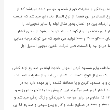
عه ریختگی و عملیات فورج شده و دو سر دنده میباشد که از
ع اتصال در این قطعه از نوع اتصال دنده ای میباشد که قیمت
 ارتباط بین دو اتصال بطور مثال لوله یا سایر تجهیزات را
قوی دنده در انواع کوتاه و بلند تولید میشود از مغزی فشار
قوی برای تغییر و کنترل جریان سیال استفاده می‌شود. مغزی فشار قوی دنده در کلاس ‌های ۲۰۰۰و ۳۰۰۰ و۶۰۰۰ تولید می‌ شود که می ‌تواند درجه دمایی
بسته به فشار کاری شما می‌توانید با قسمت فنی شرکت تامین تجهیز استیل اول
تلف برای مسدود کردن انتهای خطوط لوله در صنایع لوله کشی
ک مدل از انواع اتصالات بشمار می آید و از خانواده اتصالات
ا مسدود کردن و یا محافظ کننده را بر عهده دارد .به در
ند فشار قوی هم میگویند این درپوش ها به‌شکل تمام رزوه و
رو دنده با فشار کاری 2000و 3000 و 6000 از جنس آلیاژ استنلس استیل 304 و 316 و F۳۲۱ که مقاوم در برابر مواجه با خورندگی و زنگ زدگی میباشد و
جنس فولادی A105 وF11 تولید و ساخته میشود ، از درپوش فشار فشار قوی آهنی 2000و 3000 و 6000 در صنایع نفت و گاز و پتروشیمی و صنایع غذایی