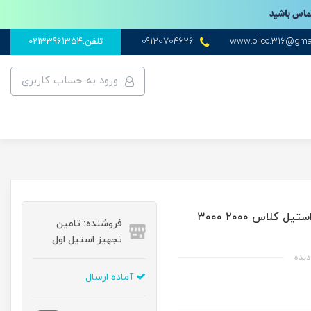
تماس باشید
www.oilco.316@gma
09120704626
تلفن:02133961354
ورود به حساب کاربری
اتصالات فشارقوی آهنی فولادی استیل کلاس ۲۰۰۰ ۳۰۰۰
فروشنده: تامین
تجهیز استیل اول
آماده ارسال