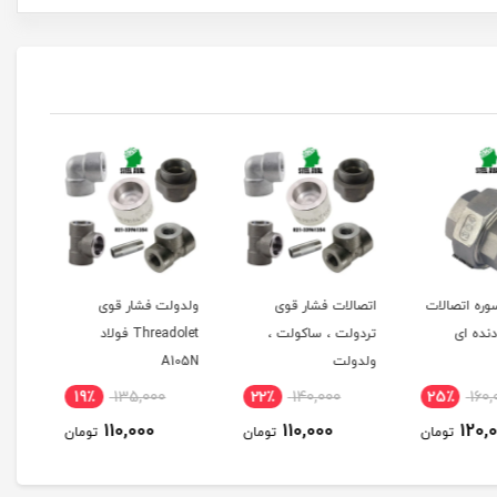
وره اتصالات
اتصالات فشار قوی
ولدولت فشار قوی
ساکو
نده ای
تردولت ، ساکولت ،
Threadolet فولاد
ولدولت
A105N
ویژه
19٪
135,000
22٪
140,000
25٪
160
110,000
110,000
120,
تومان
تومان
تومان