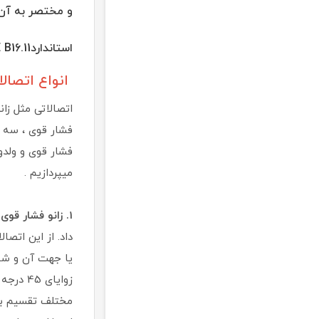
استانداردASME B16.11 طراحی و موجودمیباشد.
انواع اتصالا
فشار قوی ، سه ر
فشار قوی و ولدو
میپردازیم .
1. زانو فشار قوی فولادی و استیل کلاس
داد. از این اتصا
یا جهت آن و شعا
مختلف تقسیم بن