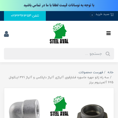
با توجه به نوسانات قیمت لطفا با ما در تماس باشید
سبد خرید
0
تلفن:02133961354
خانه
فهرست محصولات
سه راه زانو مهره ماسوره فشارقوی آلیاژی آلیاژ داپلکس و آلیاژ 321 اینکونل
625 آلمینیوم برنز