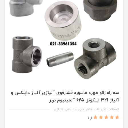
سه راه زانو مهره ماسوره فشارقوی آلیاژی آلیاژ داپلکس و
آلیاژ 321 اینکونل 625 آلمینیوم برنز
اتصالات شیرآلات فشار قوی سه راهی آلیاژی
از 1