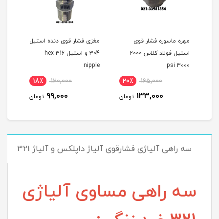
مهره ماسوره فشار قوی
مغزی فشار قوی دنده استیل
بوشن
اس ۲۰۰۰
استیل فولاد کلاس 2000
304 و استیل 316 hex
گالو
3000 psi
nipple
بوش
18٪
120,000
20٪
165,000
2
99,000
133,000
مان
تومان
تومان
سه راهی آلیاژی فشارقوی آلیاژ داپلکس و آلیاژ 321
سه راهی مساوی آلیاژی