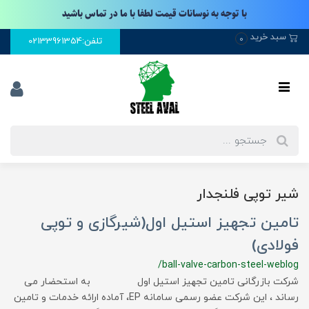
با توجه به نوسانات قیمت لطفا با ما در تماس باشید
سبد خرید
0
تلفن:02133961354
شیر توپی فلنجدار
تامین تجهیز استیل اول(شیرگازی و توپی
فولادی)
/ball-valve-carbon-steel-weblog
شرکت بازرگانی تامین تجهیز استیل اول به استحضار می
رساند ، این شرکت عضو رسمی سامانه EP، آماده ارائه خدمات و تامین