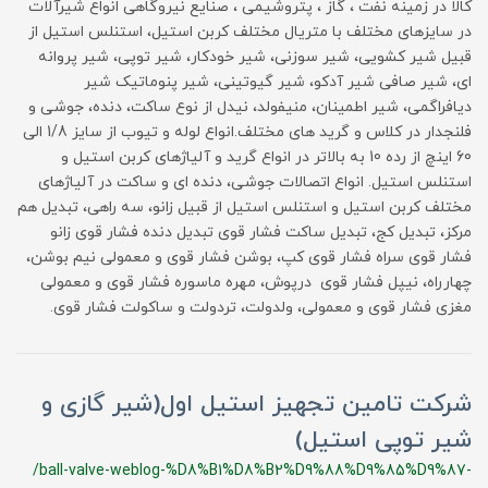
کالا در زمینه نفت ، گاز ، پتروشیمی ، صنایع نیروگاهی انواع شیرآلات
در سایزهای مختلف با متریال مختلف کربن استیل، استنلس استیل از
قبیل شیر کشویی، شیر سوزنی، شیر خودکار، شیر توپی، شیر پروانه
ای، شیر صافی شیر آدکو، شیر گیوتینی، شیر پنوماتیک شیر
دیافراگمی، شیر اطمینان، منیفولد، نیدل از نوع ساکت، دنده، جوشی و
فلنجدار در کلاس و گرید های مختلف.انواع لوله و تیوب از سایز 1/8 الی
60 اینچ از رده 10 به بالاتر در انواع گرید و آلیاژهای کربن استیل و
استنلس استیل. انواع اتصالات جوشی، دنده ای و ساکت در آلیاژهای
مختلف کربن استیل و استنلس استیل از قبیل زانو، سه راهی، تبدیل هم
مرکز، تبدیل کج، تبدیل ساکت فشار قوی تبدیل دنده فشار قوی زانو
فشار قوی سراه فشار قوی کپ، بوشن فشار قوی و معمولی نیم بوشن،
چهارراه، نیپل فشار قوی درپوش، مهره ماسوره فشار قوی و معمولی
مغزی فشار قوی و معمولی، ولدولت، تردولت و ساکولت فشار قوی.
شرکت تامین تجهیز استیل اول(شیر گازی و
شیر توپی استیل)
/ball-valve-weblog-%D8%B1%D8%B2%D9%88%D9%85%D9%87-