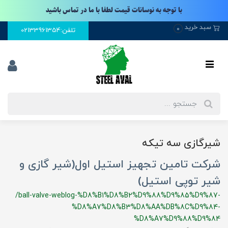
با توجه به نوسانات قیمت لطفا با ما در تماس باشید
سبد خرید
0
تلفن:02133961354
شیرگازی سه تیکه
شرکت تامین تجهیز استیل اول(شیر گازی و
شیر توپی استیل)
/ball-valve-weblog-%D8%B1%D8%B2%D9%88%D9%85%D9%87-
%D8%A7%D8%B3%D8%AA%DB%8C%D9%84-
%D8%A7%D9%88%D9%84