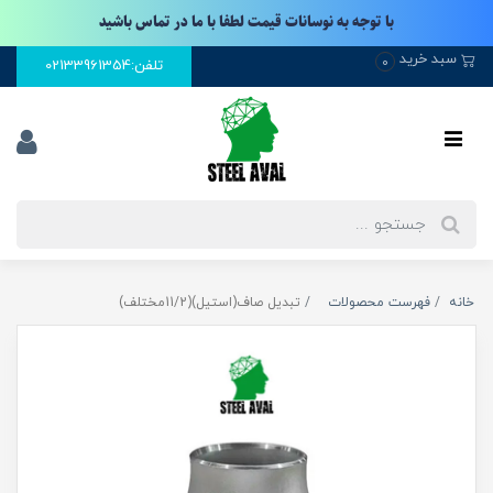
با توجه به نوسانات قیمت لطفا با ما در تماس باشید
سبد خرید
0
تلفن:02133961354
خانه
فهرست محصولات
تبدیل صاف(استیل)(11/2مختلف)