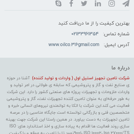
بهترین کیفیت را از ما دریافت کنید
شماره تماس:
02133961354
آدرس ایمیل:
www.oilco.316gmail.com
درباره ما
شرکت تامین تجهیز استیل اول ( واردات و تولید کننده)
آشنا در حوزه
ی صنایع نفت و گاز و پتروشیمی که سابقه ی طولانی در امر تولید و
واردات ملزومات و تجهیزات پروژه های صنعتی کشور را دارد. این شرکت
به طور حرفه‌ای به عنوان تامین کننده تجهیزات نفت، گاز و پتروشیمی
فعالیت می کند.این شرکت با اتکا به توانمندی نیروهای انسانی خبره و
متخصصین فنی و بازرگانی توانسته است جایگاه مناسبی را در عرصه
تامین تجهیزات به دست بیاورد. در همین راستا این شرکت جهت بهینه
سازی روند فعالیت ها اقدام به پیاده سازی و اخذ استاندارد های: ISO
9001، ISO 10002، Iso 27000/TSنمود تا با تامین به موقع و با کیفیت