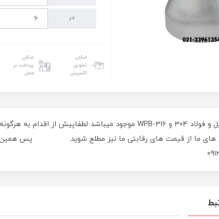
در
امکان
امکان
تحویل
پرداخت در
اکسپرس
محل
تبدیل صاف استیل و فولاد 304 و 316-WPB موجود میباشد لطفاپیش
دی های ما از قیمت های رقابتی ما نیز مطلع شوید. پس همین الان
بط