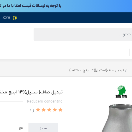
با توجه به نوسانات قیمت لطفا با ما در 
il.com
تبدیل صاف(استیل)(۱۴ اینچ مختلف)
تبدیل صاف(استیل)(۱۴ اینچ مختلف)
Reducers concentric
از 1
سایز