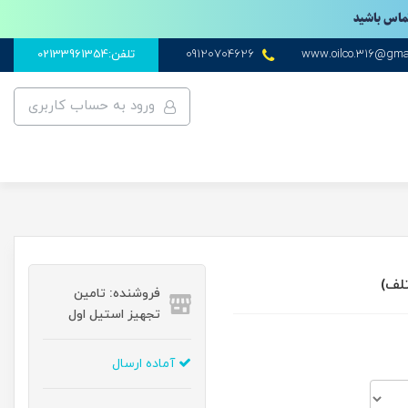
تماس باشید
www.oilco.316@gma
09120704626
تلفن:02133961354
ورود به حساب کاربری
فروشنده: تامین
تجهیز استیل اول
آماده ارسال