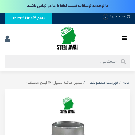
با توجه به نوسانات قیمت لطفا با ما در تماس باشید
سبد خرید
0
تلفن:02133961354
خانه
فهرست محصولات
تبدیل صاف(استیل)(۱۲ اینچ مختلف)