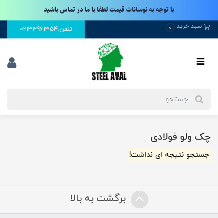
با توجه به نوسانات قیمت لطفا با ما در تماس باشید
سبد خرید
0
تلفن:02133961354
چک ولو فولادی
جستجو نتیجه ای نداشت!
برگشت به بالا