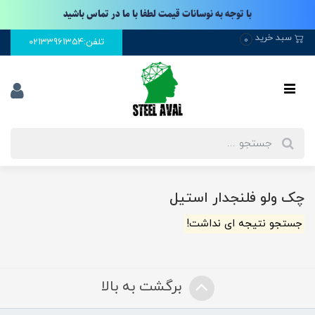
با توجه به نوسانات قیمت لطفا با ما در تماس باشید
سبد خرید
0
تلفن:02133961354
چک ولو فلنجدار استیل
جستجو نتیجه ای نداشت!
برگشت به بالا