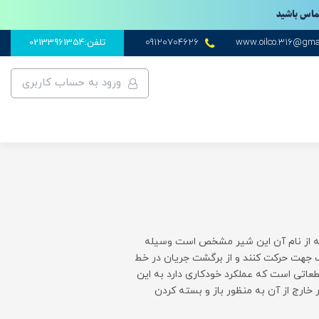
تماس باشید
www.oilco.316@gma
09120704626
تلفن:02133961354
ورود به حساب کاربری
ولو Check valve همانگونه که از نام آن این شیر مشخص است وسیله
ک جهت حرکت کنند و از برگشت جریان در خط
عاتی است که عملکرد خودکاری دارد به این
ارج از آن به منظور باز و بسته کردن