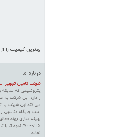
بهترین کیفیت را از 
درباره ما
شرکت تامین تجهیز استی
پتروشیمی که سابقه ی 
را دارد. این شرکت به 
می کند.این شرکت با ات
است جایگاه مناسبی را
27000/TSنمود 
نماید.