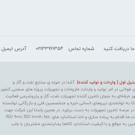
ما دریافت کنید
شماره تماس:
02133961354
آدرس ایمیل:
ل اول ( واردات و تولید کننده)
آشنا در حوزه ی صنایع نفت و گاز و
طولانی در امر تولید و واردات ملزومات و تجهیزات پروژه های صنعتی کشور
طور حرفه‌ای به عنوان تامین کننده تجهیزات نفت، گاز و پتروشیمی فعالیت
کا به توانمندی نیروهای انسانی خبره و متخصصین فنی و بازرگانی توانسته
 در عرصه تامین تجهیزات به دست بیاورد. در همین راستا این شرکت جهت
بهینه سازی روند فعالیت ها اقدام به پیاده سازی و اخذ استاندارد های: ISO 9001، ISO 10002، Iso
تا با تامین به موقع و با کیفیت استاندارد کالاها رضایتمندی مشتریان را جلب