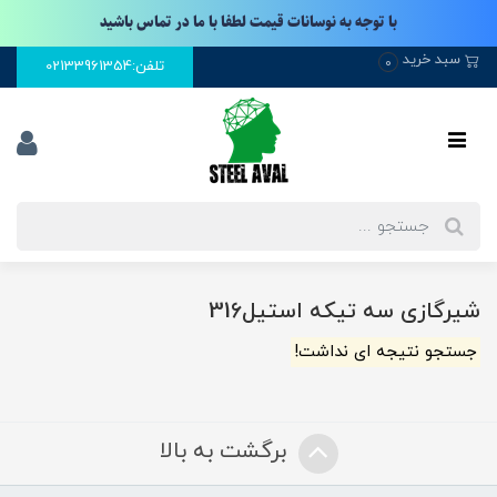
با توجه به نوسانات قیمت لطفا با ما در تماس باشید
سبد خرید
0
تلفن:02133961354
شیرگازی سه تیکه استیل316
جستجو نتیجه ای نداشت!
برگشت به بالا