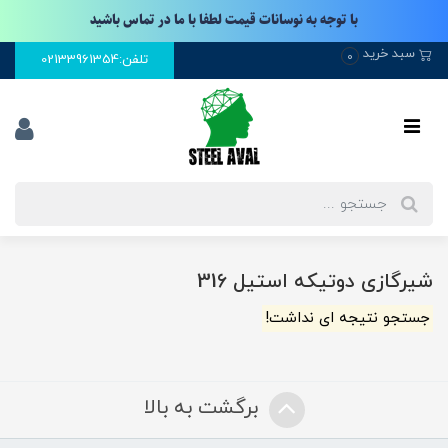
با توجه به نوسانات قیمت لطفا با ما در تماس باشید
سبد خرید
0
تلفن:02133961354
شیرگازی دوتیکه استیل 316
جستجو نتیجه ای نداشت!
برگشت به بالا