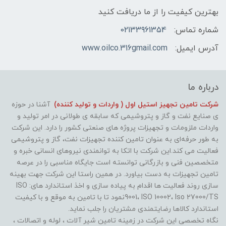
بهترین کیفیت را از ما دریافت کنید
شماره تماس:
02133961354
آدرس ایمیل:
www.oilco.316gmail.com
درباره ما
شرکت تامین تجهیز استیل اول ( واردات و تولید کننده)
آشنا در حوزه
ی صنایع نفت و گاز و پتروشیمی که سابقه ی طولانی در امر تولید و
واردات ملزومات و تجهیزات پروژه های صنعتی کشور را دارد. این شرکت
به طور حرفه‌ای به عنوان تامین کننده تجهیزات نفت، گاز و پتروشیمی
فعالیت می کند.این شرکت با اتکا به توانمندی نیروهای انسانی خبره و
متخصصین فنی و بازرگانی توانسته است جایگاه مناسبی را در عرصه
تامین تجهیزات به دست بیاورد. در همین راستا این شرکت جهت بهینه
سازی روند فعالیت ها اقدام به پیاده سازی و اخذ استاندارد های: ISO
9001، ISO 10002، Iso 27000/TSنمود تا با تامین به موقع و با کیفیت
استاندارد کالاها رضایتمندی مشتریان را جلب نماید.
نگاه تخصصی این شرکت در زمینه تامین شیر آلات ، لوله و اتصالات ،