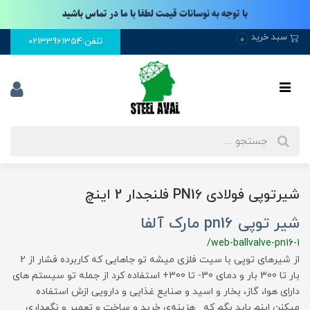
با توجه به نوسانات قیمت لطفا با ما در تماس باشید
سبد خرید
0
تلفن:02133961354
شیرتوپی فولادی PN16 فلنجدار 2 اینچ
شیر توپی pn16 مارک آلفا
/web-ballvalve-pn16-1
از شیرهای توپی با سیت فلزی میشه تو جاهایی که کاربرده فشار از 2
بار تا 300 بار و دمای 30- تا 300+ استفاده کرد از جمله تو سیستم های
دارای هوا، گاز، بخار و اسید و صنایع غذایی و دارویی ازش استفاده
میکنن اینم باید بگم که هزینه‌ی خرید و ساخت و تعمیر و نگهداری