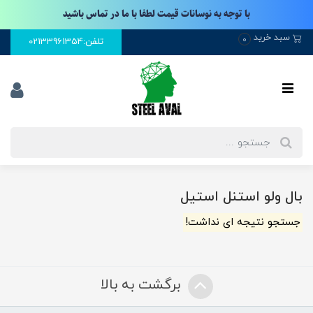
با توجه به نوسانات قیمت لطفا با ما در تماس باشید
سبد خرید
0
تلفن:02133961354
بال ولو استنل استیل
جستجو نتیجه ای نداشت!
برگشت به بالا