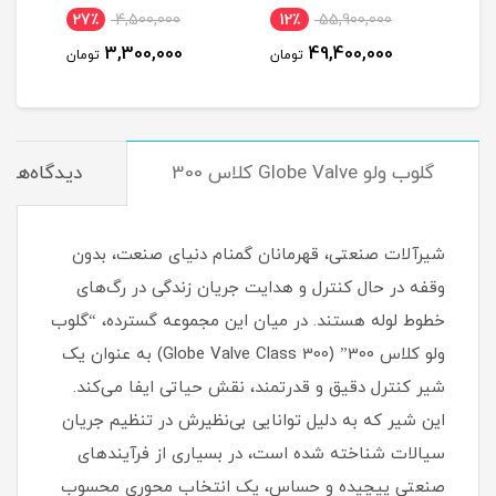
27٪
4,500,000
12٪
55,900,000
1
3,300,000
49,400,000
مان
تومان
تومان
گلوب ولو Globe Valve کلاس 300
دیدگاه‌ها
شیرآلات صنعتی، قهرمانان گمنام دنیای صنعت، بدون
وقفه در حال کنترل و هدایت جریان زندگی در رگ‌های
خطوط لوله هستند. در میان این مجموعه گسترده، “گلوب
ولو کلاس 300” (Globe Valve Class 300) به عنوان یک
شیر کنترل دقیق و قدرتمند، نقش حیاتی ایفا می‌کند.
این شیر که به دلیل توانایی بی‌نظیرش در تنظیم جریان
سیالات شناخته شده است، در بسیاری از فرآیندهای
صنعتی پیچیده و حساس، یک انتخاب محوری محسوب