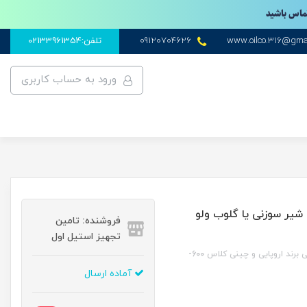
تماس باشید
www.oilco.316@gma
09120704626
تلفن:02133961354
ورود به حساب کاربری
GLOB VALVE CLASS 150-300 شیر سوزنی یا گلوب ولو
فروشنده: تامین
تجهیز استیل اول
خرید قیمت آنلاین گلوب ولو یا شیر سوزنی برند اروپایی و چینی کلاس 600-
آماده ارسال