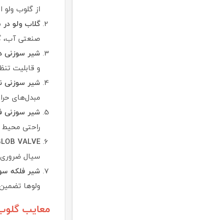
از گلوب ولو ا
گلاب ولو در 
صنعتی آب، گل
شیر سوزنی در
و قابلیت تنظ
شیر سوزنی نید
مبدل‌های حرا
شیر سوزنی فل
راحتی محیط ک
GLOB VALVE در کاربردهای صنعتی عمو
سیال ضروری ا
شیر فلکه سوزنی PN16 در تصفیه‌خ
ولوها تضمین‌
معایب گلوب 