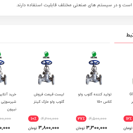
 است و در سیستم های صنعتی مختلف قابلیت استفاده دارند.
بط
Gl
تولید کننده گلوب ولو
لیست قیمت فروش
خرید آنلای
شیر
کلاس 150
گلوب ولو مارک کیتز
شیرسوزنی م
نیپون
00,000
10٪
4,200,000
27٪
4,500,000
12٪
0,000
3,800,000
3,300,000
تومان
تومان
تومان