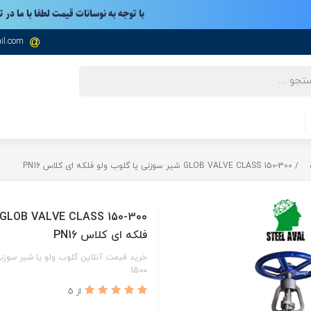
با توجه به نوسانات قیمت لطفا با ما در 
il.com
GLOB VALVE CLASS 150-300 شیر سوزنی یا گلوب ولو فلکه ای کلاس PN16
فلکه ای کلاس PN16
1500
از 5