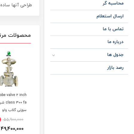
محاسبه گر
طراحی آنها ساده
ارسال استعلام
تماس با ما
محصولات مرت
درباره ما
جدول ها
رصد بازار
گلوب ولو یا شیر
GLOB VALVE CLASS
obe valve 2 inch
سوزنی فلکه ای Globe
150-300 شیر سوزنی یا
class 300 fa 
Valve کلاس 300
گلوب ولو فلکه ای
سوزنی گلاب ولو
فولادی استیل چینی و
کلاس PN16
55,900,000
15٪
3,240,000
11٪
1,964,000
اروپایی
49,400,000
2,770,000
1,760,000
تومان
تومان