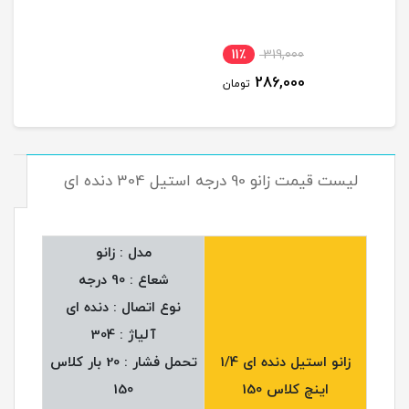
11٪
319,000
286,000
تومان
لیست قیمت زانو 90 درجه استیل 304 دنده ای
مدل : زانو
شعاع : 90 درجه
نوع اتصال : دنده ای
آلیاژ : 304
زانو استیل دنده ای 1/4
تحمل فشار : 20 بار کلاس
اینچ کلاس 150
150