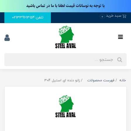
با توجه به نوسانات قیمت لطفا با ما در تماس باشید
سبد خرید
0
تلفن:02133961354
خانه
فهرست محصولات
زانو دنده ای استیل 304