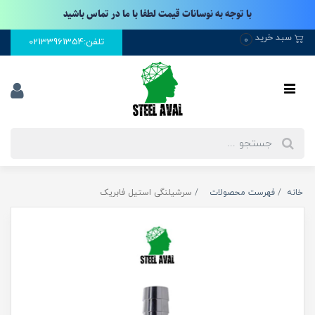
با توجه به نوسانات قیمت لطفا با ما در تماس باشید
سبد خرید
0
تلفن:02133961354
خانه
فهرست محصولات
سرشیلنگی استیل فابریک