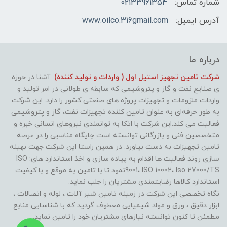
شماره تماس:
02133961354
آدرس ایمیل:
www.oilco.316gmail.com
درباره ما
شرکت تامین تجهیز استیل اول ( واردات و تولید کننده)
آشنا در حوزه
ی صنایع نفت و گاز و پتروشیمی که سابقه ی طولانی در امر تولید و
واردات ملزومات و تجهیزات پروژه های صنعتی کشور را دارد. این شرکت
به طور حرفه‌ای به عنوان تامین کننده تجهیزات نفت، گاز و پتروشیمی
فعالیت می کند.این شرکت با اتکا به توانمندی نیروهای انسانی خبره و
متخصصین فنی و بازرگانی توانسته است جایگاه مناسبی را در عرصه
تامین تجهیزات به دست بیاورد. در همین راستا این شرکت جهت بهینه
سازی روند فعالیت ها اقدام به پیاده سازی و اخذ استاندارد های: ISO
9001، ISO 10002، Iso 27000/TSنمود تا با تامین به موقع و با کیفیت
استاندارد کالاها رضایتمندی مشتریان را جلب نماید.
نگاه تخصصی این شرکت در زمینه تامین شیر آلات ، لوله و اتصالات ،
ابزار دقیق ، ورق و مواد شیمیایی معطوف گردید که با شناسایی منابع
مطمئن تا کنون توانسته نیازهای مشتریان خود را تامین نماید.