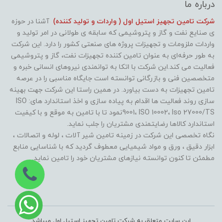
درباره ما
شرکت تامین تجهیز استیل اول ( واردات و تولید کننده)
آشنا در حوزه
ی صنایع نفت و گاز و پتروشیمی که سابقه ی طولانی در امر تولید و
واردات ملزومات و تجهیزات پروژه های صنعتی کشور را دارد. این شرکت
به طور حرفه‌ای به عنوان تامین کننده تجهیزات نفت، گاز و پتروشیمی
فعالیت می کند.این شرکت با اتکا به توانمندی نیروهای انسانی خبره و
متخصصین فنی و بازرگانی توانسته است جایگاه مناسبی را در عرصه
تامین تجهیزات به دست بیاورد. در همین راستا این شرکت جهت بهینه
سازی روند فعالیت ها اقدام به پیاده سازی و اخذ استاندارد های: ISO
9001، ISO 10002، Iso 27000/TSنمود تا با تامین به موقع و با کیفیت
استاندارد کالاها رضایتمندی مشتریان را جلب نماید.
نگاه تخصصی این شرکت در زمینه تامین شیر آلات ، لوله و اتصالات ،
ابزار دقیق ، ورق و مواد شیمیایی معطوف گردید که با شناسایی منابع
مطمئن تا کنون توانسته نیازهای مشتریان خود را تامین نماید.
این سایت متعلق به شرکت تامین تجهیز استیل اول میباشد