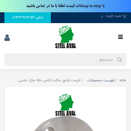
با توجه به نوسانات قیمت لطفا با ما در تماس باشید
سبد خرید
0
تلفن:02133961354
خانه
فهرست محصولات
قیمت فلنج ساکت کلاس 150 مارک ملسی