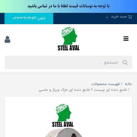
با توجه به نوسانات قیمت لطفا با ما در تماس باشید
سبد خرید
0
تلفن:02133961354
خانه
فهرست محصولات
فلنج دنده ای چیست ؟ فلنج دنده ای مارک ویراژ و ملسی