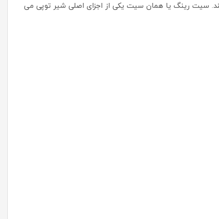
تولید بدنه و توپی تولید میشود و با دستگاه CNC مونتاژ میکنند. سیت رینگ یا همان سیت یکی از اجزای اصلی شیر توپی می