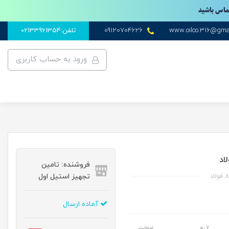
تماس باشید
www.oilco.316@gma
09120704626
تلفن:02133961354
ورود به حساب کاربری
فروشنده: تامین
تجهیز استیل اول
آماده ارسال
۷ روز
ضمانت