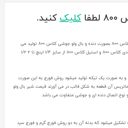
فا
کلیک
کنید.
شیر توپی کلاس 800 که به آن بال ولو کلاس 800 هم می گویند در انوع اتصال بال ولو کلاس 800 بصورت دنده و بال ولو جوشی کلاس 800 تولید می
شود بال ولو کلاس 800 با توجه به نوع سیال و فشار کاری و درجه حرارت ازآلیاژهای فولادی کلاس 800 و استیل کلاس 800 از سایز 1/4 اینچ تا 2 1/2
 به روش فورج و به صورت یک تیکه تولید میشود روش فورج به این صورت
اتریس آن قطعه به شکل قالب در می آورند قیمت شیر بال ولو
گ و دسته تشکیل میشود که بدنه آن به دو روش فورج گرم و فورج سرد