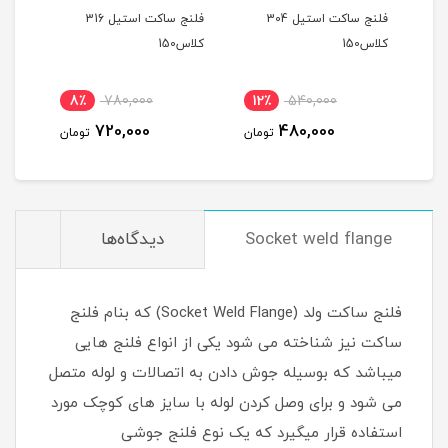
فلنج ساکت استیل 304
فلنج ساکت استیل 316
کلاس150
کلاس150
8٪
780,000
12٪
540,000
720,000
480,000
تومان
تومان
Socket weld flange
دیدگاه‌ها
فلنج ساکت ولد (Socket Weld Flange) که بنام فلنج
ساکت نیز شناخته می شود یکی از انواع فلنج هایی
میباشد که بوسیله جوش دادن به اتصالات و لوله متصل
می شود و برای وصل کردن لوله با سایز های کوچک مورد
استفاده قرار میگیرد که یک نوع فلنج جوشی