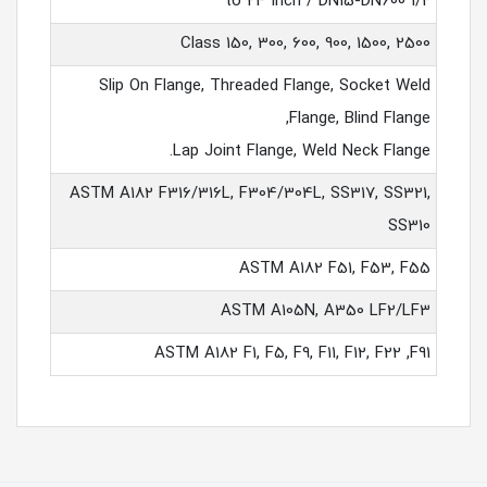
1/2 to 24 inch / DN15-DN600
Class 150, 300, 600, 900, 1500, 2500
Slip On Flange, Threaded Flange, Socket Weld
Flange, Blind Flange,
Lap Joint Flange, Weld Neck Flange.
ASTM A182 F316/316L, F304/304L, SS317, SS321,
SS310
ASTM A182 F51, F53, F55
ASTM A105N, A350 LF2/LF3
ASTM A182 F1, F5, F9, F11, F12, F22 ,F91