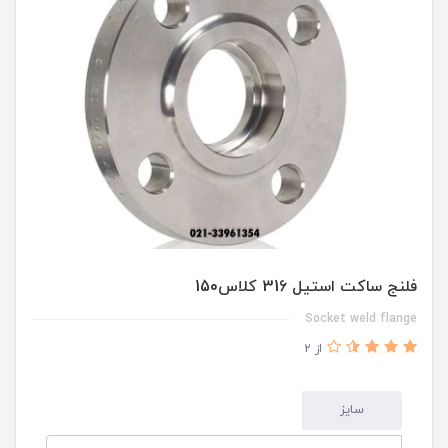
فلنج ساکت استیل 316 کلاس150
Socket weld flange
از 2
سایز