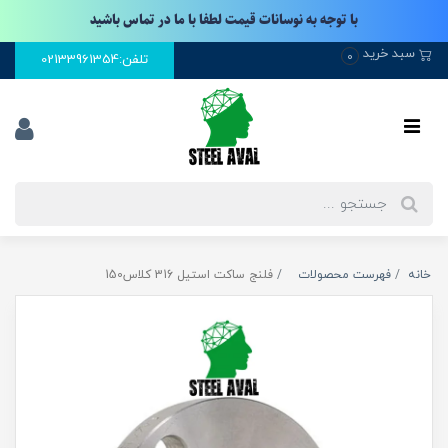
با توجه به نوسانات قیمت لطفا با ما در تماس باشید
سبد خرید
0
تلفن:02133961354
خانه
فهرست محصولات
فلنج ساکت استیل 316 کلاس150