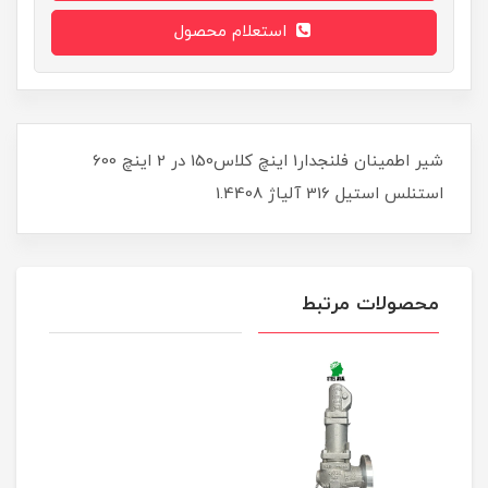
استعلام محصول
شیر اطمینان فلنجدار1 اینچ کلاس150 در 2 اینچ 600
استنلس استیل 316 آلیاژ 1.4408
محصولات مرتبط