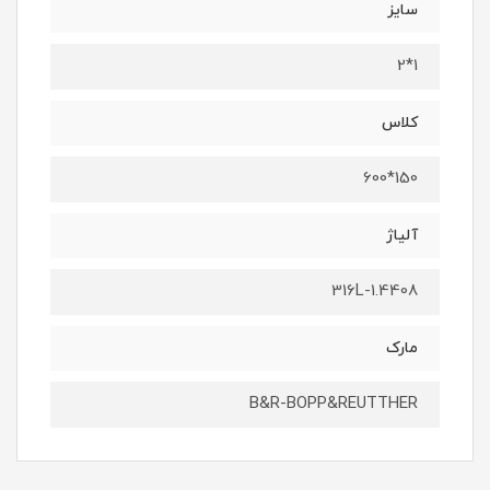
سایز
1*2
کلاس
150*600
آلیاژ
316L-1.4408
مارک
B&R-BOPP&REUTTHER