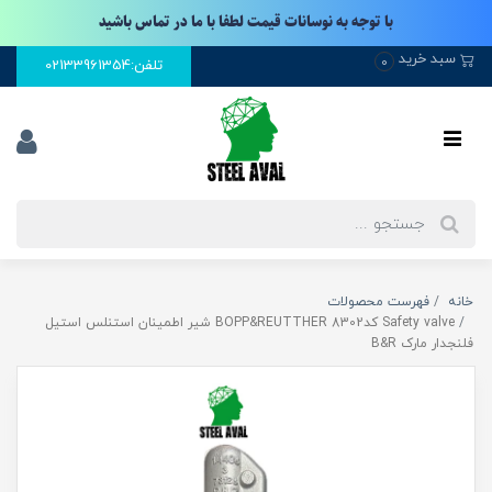
با توجه به نوسانات قیمت لطفا با ما در تماس باشید
سبد خرید
0
تلفن:02133961354
خانه
فهرست محصولات
Safety valve کد8302 BOPP&REUTTHER شیر اطمینان استنلس استیل
فلنجدار مارک B&R