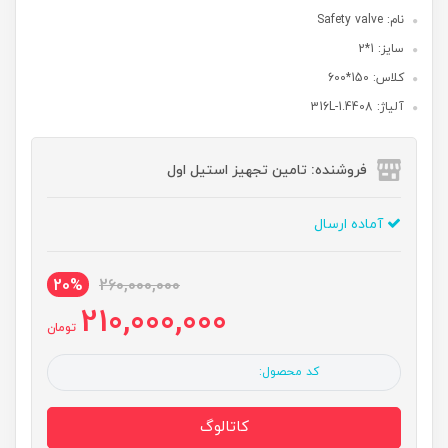
نام: Safety valve
سایز: 1*2
کلاس: 150*600
آلیاژ: 316L-1.4408
فروشنده: تامین تجهیز استیل اول
آماده ارسال
20%
260,000,000
210,000,000
تومان
کد محصول:
کاتالوگ