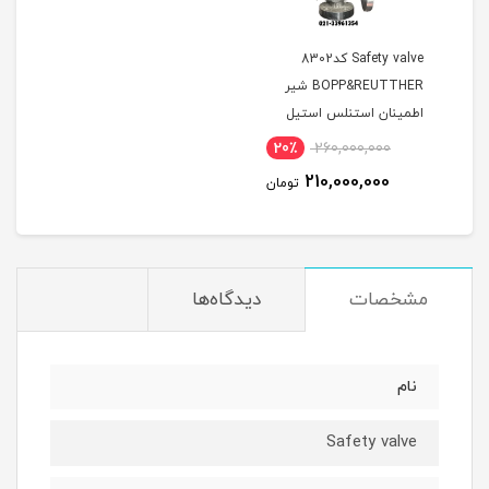
Safety valve کد8302
BOPP&REUTTHER شیر
اطمینان استنلس استیل
فلنجدار مارک B&R
20٪
260,000,000
210,000,000
تومان
مشخصات
دیدگاه‌ها
نام
Safety valve