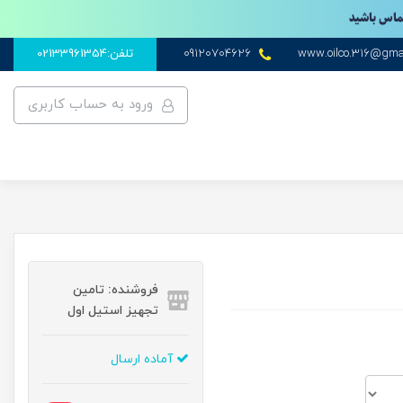
تماس باشید
www.oilco.316@gma
09120704626
تلفن:02133961354
ورود به حساب کاربری
فروشنده: تامین
تجهیز استیل اول
آماده ارسال