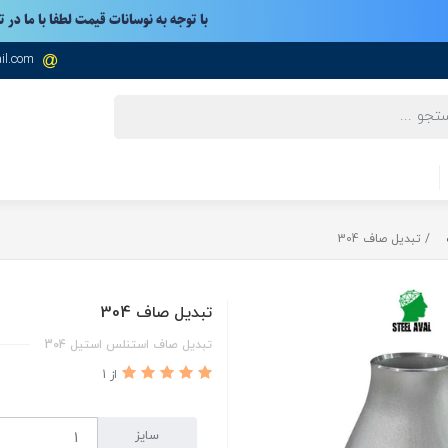
با توجه به نوسانات قیمت لطفا با ما در 
il.com
تبدیل صاف 304
تبدیل صاف 304
تبدیل صاف استنلس استیل 304
از 1
سایز