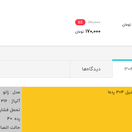
11٪
190,000
تومان
170,000
تومان
دیدگاه‌ها
 رده1
مدل : زانو
آلیاژ : 316
تحمل فشار :20 ب
رده :40
حالت اتصا