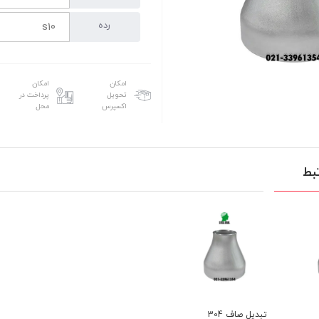
رده
امکان
امکان
تحویل
پرداخت در
اکسپرس
محل
بط
تبدیل صاف 304