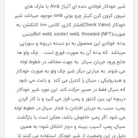
شیر خودکار فولادی دنده ای آلیاژ A105 با مارک های
نیپون کرون کرن کیتز چرو بونی omb موجود میباشد شیر
خودکار (Check Valve)فشار کاری: کلاس 800 کانکشن: به
صورت(But weld, socket weld, threaded (NPTجنس
بدنه: فولادی این محصول به دو دسته دریچه و سوپاپی
میباشد که بدنه آن به صورت فورج است . چک ولو ها
مانع ورود جریان سیال به جهت مخالف در خطوط لوله
می شوند. به عبارتی دیگر شیر چک ولو به صورت خودکار
و هیدرولیکی ، سیال را کنترل می کند و باعث می شود
که سیال فقط در مسیر حرکت کند. این مورد شیر خودکار
دریچه ای، بین کنتور و پمپ قرار می گیرد و با کار کردن
پمپ، سبب به جریان افتادن با فشار سیال در خطوط لوله
می شود. اگر پمپ خاموش باشد، ممکن است با بازگشت
سیال، پمپ آسیب ببیند و دچار اختلال شود؛ به همین
دلیل در این وضعیت از شیر خودکار استفاده می کنند تا