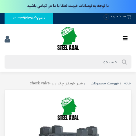
با توجه به نوسانات قیمت لطفا با ما در تماس باشید
سبد خرید
0
تلفن:02133961354
خانه
فهرست محصولات
شیر خودکار چک ولو -check valve