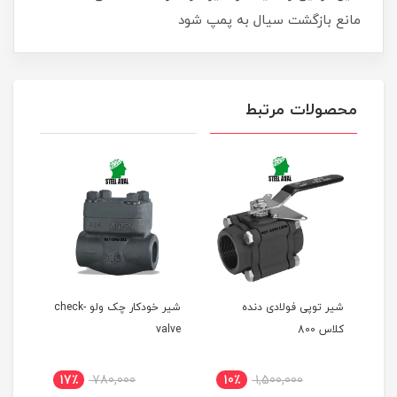
مانع بازگشت سیال به پمپ شود
محصولات مرتبط
شیر توپی فولادی دنده
شیر خودکار چک ولو -check
کلاس 800
valve
17٪
780,000
10٪
1,500,000