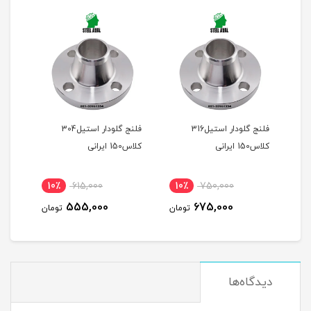
ر کلاس 150 316L
فلنج گلودار استیل316
فلنج گلودار استیل304
کلاس150 ایرانی
کلاس150 ایرانی
10٪
615,000
10٪
750,000
2
555,000
675,000
مان
تومان
تومان
دیدگاه‌ها