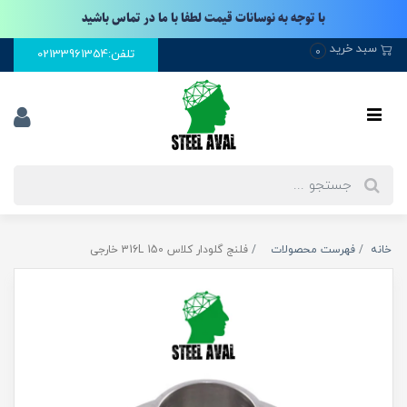
با توجه به نوسانات قیمت لطفا با ما در تماس باشید
سبد خرید
0
تلفن:02133961354
خانه
فهرست محصولات
فلنج گلودار کلاس 150 316L خارجی