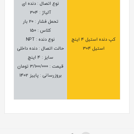
نوع اتصال : دنده ای
آلیاژ : 304
تحمل فشار : 20 بار
کلاس : 150
کپ دنده استیل 4 اینچ
نوع دنده : NPT
استیل 304
حالت اتصال : دنده داخلی
سایز : 4 اینچ
قیمت : 3/100/000 تومان
بروزرسانی : پاییز 1402