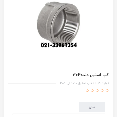
کپ استیل دنده304
تولید کننده کپ استیل دنده ای 304
سایز