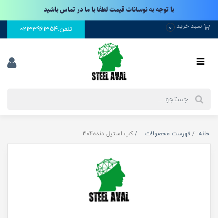
با توجه به نوسانات قیمت لطفا با ما در تماس باشید
سبد خرید
0
تلفن:02133961354
خانه
فهرست محصولات
کپ استیل دنده304