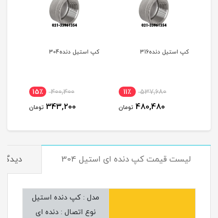
کپ استیل دنده316
کپ استیل دنده304
15٪
400,400
11٪
537,680
343,200
480,480
تومان
تومان
لیست قیمت کپ دنده ای استیل 304
دیدگاه‌
مدل : کپ دنده استیل
نوع اتصال : دنده ای