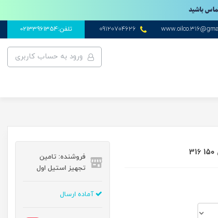
تماس باشید
www.oilco.316@gma
09120704626
تلفن:02133961354
ورود به حساب کاربری
3
فروشنده: تامین
تجهیز استیل اول
آماده ارسال