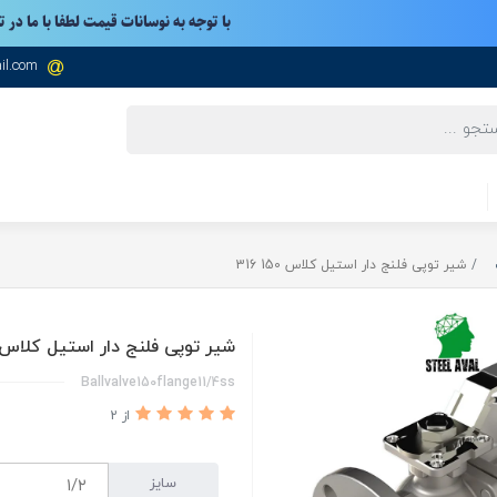
با توجه به نوسانات قیمت لطفا با ما در 
il.com
شیر توپی فلنج دار استیل کلاس 150 316
شیر توپی فلنج دار استیل کلاس 150 16
Ballvalve150flange11/4ss
از 2
سایز