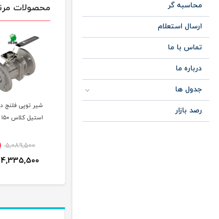
محاسبه گر
محصولات مرت
ارسال استعلام
تماس با ما
درباره ما
جدول ها
شیر توپی فلنج دا
رصد بازار
استیل کلاس ۱۵۰ 304
5,089,500
4,335,500