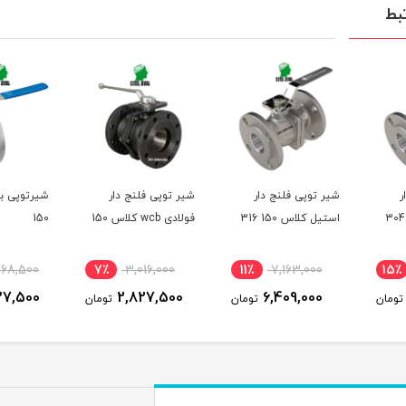
بط
ر
شیر توپی فلنج دار
شیر توپی فلنج دار
شیرتوپی ب
استیل کلاس 150 316
فولادی wcb کلاس 150
150
268,500
7٪
3,016,000
11٪
7,163,000
15٪
37,500
2,827,500
6,409,000
تومان
تومان
تومان