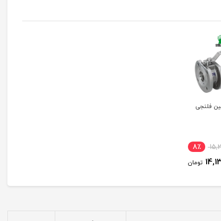
ین فلنجی
8٪
15,
14,1
تومان