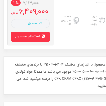
11%
7,163,000
6,409,000
تومان
۷ روز
ضمانت
ضمانت
اصل بودن
کد محصول:
بازگشت
کالا
استعلام محصول
شیر توپی استیل فلنجدار فروش انواع این محصول با الیاژهای مختلف ۳۰۴-۲۰۱ -۳۱۶ با برندهای مختلف
ایرانی چینی تایوانی اروپایی این محصول به صورت فلنجی کلاس ۱۵۰ و کلاس های ۳۰۰-۶۰۰-۸۰۰-۹۰۰-۱۵۰۰-۲۵۰۰ موجود می باشد ما عمدتا مواد فولادی
ضد زنگ و فولاد کربنی مانند CF8 CF8M CF8C (SS304 3316 SS321)، WCB، WCC، LCB، LCC، WC6، WC9 F321، F316، F5 را عرضه میکنیم شما می
ستیل اول دریافت نمایید.