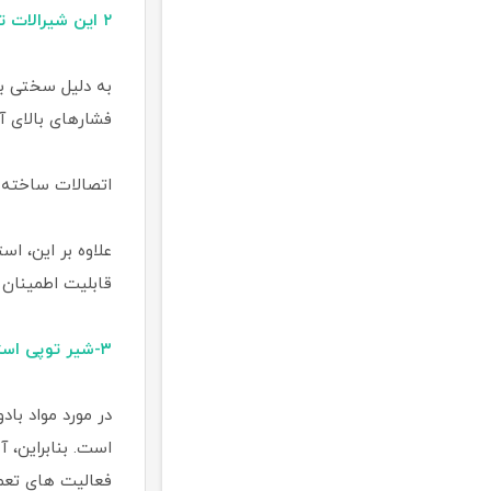
۲ این شیرالات توپی بسیار انعطاف پذیر هستند
فشارهای بالای 
اتصالات ساخته ش
علاوه بر این، ا
قابلیت اطمینان 
۳-شیر توپی استیل فلنجدار بادوام هستند
است. بنابراین، آ
فعالیت های تعمیر