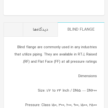
BLIND FLANGE
دیدگاه‌ها
Blind flange are commonly used in any industries
that utilize piping. They are available in RTJ, Raised
(RF) and Flat Face (FF) at all pressure ratings.
Dimensions
Size: 1/2 to 24 Inch / DN15 — DN600
Pressure: Class 150, 300, 600, 900, 1500, 2500