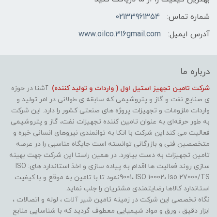
شماره تماس:
02133961354
آدرس ایمیل:
www.oilco.316gmail.com
درباره ما
شرکت تامین تجهیز استیل اول ( واردات و تولید کننده)
آشنا در حوزه
ی صنایع نفت و گاز و پتروشیمی که سابقه ی طولانی در امر تولید و
واردات ملزومات و تجهیزات پروژه های صنعتی کشور را دارد. این شرکت
به طور حرفه‌ای به عنوان تامین کننده تجهیزات نفت، گاز و پتروشیمی
فعالیت می کند.این شرکت با اتکا به توانمندی نیروهای انسانی خبره و
متخصصین فنی و بازرگانی توانسته است جایگاه مناسبی را در عرصه
تامین تجهیزات به دست بیاورد. در همین راستا این شرکت جهت بهینه
سازی روند فعالیت ها اقدام به پیاده سازی و اخذ استاندارد های: ISO
9001، ISO 10002، Iso 27000/TSنمود تا با تامین به موقع و با کیفیت
استاندارد کالاها رضایتمندی مشتریان را جلب نماید.
نگاه تخصصی این شرکت در زمینه تامین شیر آلات ، لوله و اتصالات ،
ابزار دقیق ، ورق و مواد شیمیایی معطوف گردید که با شناسایی منابع