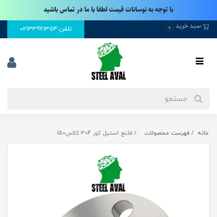
با توجه به نوسانات قیمت لطفا با ما در تماس باشید
سبد خرید
0
تلفن:02133961354
خانه
فهرست محصولات
فلنج استیل کور 304 کلاس150