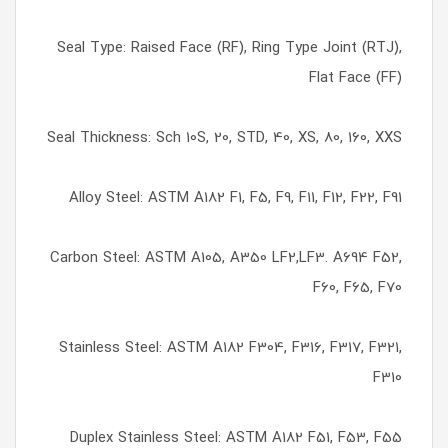
Seal Type: Raised Face (RF), Ring Type Joint (RTJ),
Flat Face (FF)
Seal Thickness: Sch 10S, 20, STD, 40, XS, 80, 160, XXS
Alloy Steel: ASTM A182 F1, F5, F9, F11, F12, F22, F91
Carbon Steel: ASTM A105, A350 LF2,LF3. A694 F52,
F60, F65, F70
Stainless Steel: ASTM A182 F304, F316, F317, F321,
F310
Duplex Stainless Steel: ASTM A182 F51, F53, F55