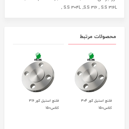
, S.S 304L ,S.S 316 , S.S 316L
محصولات مرتبط
فلنج استیل کور 304
فلنج استیل کور 316
کلاس150
کلاس150