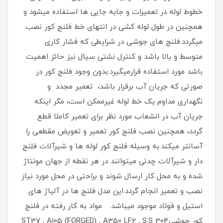
خطوط لوله در تعمیرات و جابه جایی ها استفاده میشود و
همچنین در طول لوله کشی در انتهای خط فلنج کور نصب
میگردد.فلنج های جوشی در شرایطی که فشار کاری
متوسط و بالا باشد و کنترل نشتی سیال نیز حائز اهمیت
باشد مورد استفاده قرارمیگیرد.بدون وجود فلنج کور در
صورتی که جریان آب برقرار باشد، تعمیر مجدد و
نگهداری مداوم یک خط لوله غیرممکن است، مگر اینکه
جریان آب در انشعاب مورد نظر برای تعمیر کاملا قطع
گردد، همچنین نصب فلنج کور تعمیر و تعویض مقطعی را
آسانتر میکند.به وسیله فلنج کور لوله ها و شیرآلات فلنج
دار و شیرآلات چدنی میتوانند در هر نقطه از جهان مونتاژ
شده و به محل کار ارسال شوند و براحتی در محل مورد نیاز
نصب و تعمیر انجام گردد.این مدل فلنج ها در آلیاژ های
استیل و فولاد موجود میباشد. مواد به کار رفته در فلنج
کور جوشیST37 , A105 (FORGED) , A350 LF2 , S.S 304