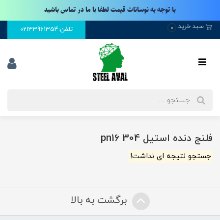
با توجه به نوسانات قیمت لطفا با ما در تماس باشید
سبد خرید
0
تلفن:02133961354
فلنج دنده استیل 304 pn16
جستجو نتیجه ای نداشت!
برگشت به بالا