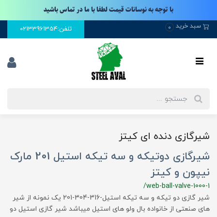
با توجه به نوسانات قیمت لطفا با ما در تماس باشید
سبد خرید
0
تلفن:02133961354
شیرگازی دنده ای کیتز
شیرگازی دوتیکه و سه تیکه استیل 201 مارک
نیپون و کیتز
/web-ball-valve-1000-1
شیر گازی دو تیکه و سه تیکه استیل-316-304-201 یک نمونه از شیر
های صنعتی از خانواده بال ولو های استیل میباشد شیر گازی استیل دو