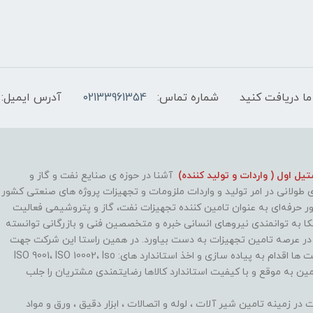
ما دریافت کنید
شماره تماس:
02133961354
آدرس ایمیل:
ل اول ( واردات و تولید کننده)
آشنا در حوزه ی صنایع نفت و گاز و
طولانی در امر تولید و واردات ملزومات و تجهیزات پروژه های صنعتی کشور
طور حرفه‌ای به عنوان تامین کننده تجهیزات نفت، گاز و پتروشیمی فعالیت
کا به توانمندی نیروهای انسانی خبره و متخصصین فنی و بازرگانی توانسته
 در عرصه تامین تجهیزات به دست بیاورد. در همین راستا این شرکت جهت
بهینه سازی روند فعالیت ها اقدام به پیاده سازی و اخذ استاندارد های: ISO 9001، ISO 10002، Iso
تا با تامین به موقع و با کیفیت استاندارد کالاها رضایتمندی مشتریان را جلب
 زمینه تامین شیر آلات ، لوله و اتصالات ، ابزار دقیق ، ورق و مواد