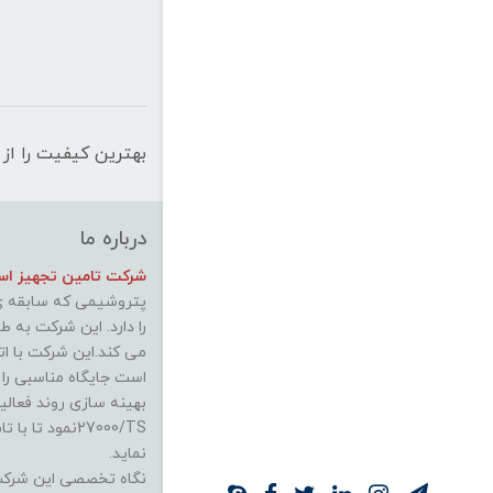
بهترین کیفیت را از 
درباره ما
شرکت تامین تجهیز استی
پتروشیمی که سابقه ی 
را دارد. این شرکت به 
می کند.این شرکت با ات
است جایگاه مناسبی را
27000/TSنمود 
نماید.
نگاه تخصصی این شرکت در