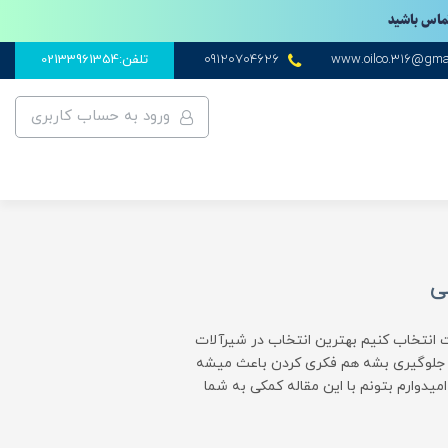
تماس باشید
www.oilco.316@gma
09120704626
تلفن:02133961354
ورود به حساب کاربری
ی
 انتخاب کنیم بهترین انتخاب در شیرآلات
ه جلوگیری بشه هم فکری کردن باعث میشه
دوارم بتونم با این مقاله کمکی به شما